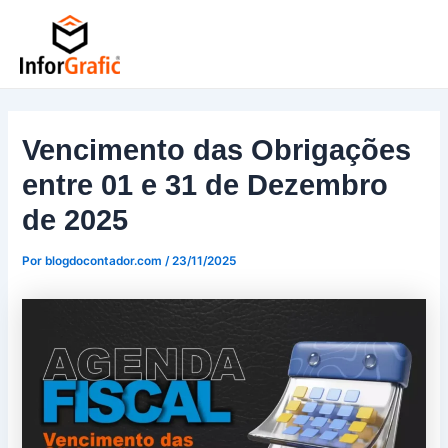
Ir
Post
para
navigation
o
conteúdo
Vencimento das Obrigações
entre 01 e 31 de Dezembro
de 2025
Por
blogdocontador.com
/
23/11/2025