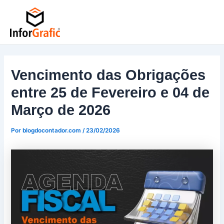
Ir
Post
para
navigation
o
conteúdo
Vencimento das Obrigações
entre 25 de Fevereiro e 04 de
Março de 2026
Por
blogdocontador.com
/
23/02/2026