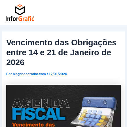
Ir
Post
para
navigation
o
conteúdo
Vencimento das Obrigações
entre 14 e 21 de Janeiro de
2026
Por
blogdocontador.com
/
12/01/2026