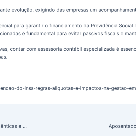
tante evolução, exigindo das empresas um acompanhamento r
ial para garantir o financiamento da Previdência Social e
ionadas é fundamental para evitar passivos fiscais e mante
s, contar com assessoria contábil especializada é essenc
sas.
tencao-do-inss-regras-aliquotas-e-impactos-na-gestao-emp
Por que o RH é essencial para criar marcas autênticas e reconhecidas no mercado