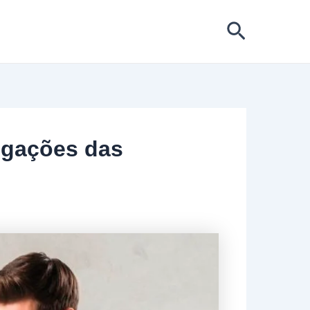
Pesquis
igações das