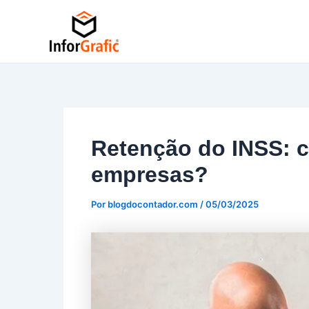
Ir
Post
para
navigation
o
conteúdo
Retenção do INSS: c
empresas?
Por
blogdocontador.com
/
05/03/2025