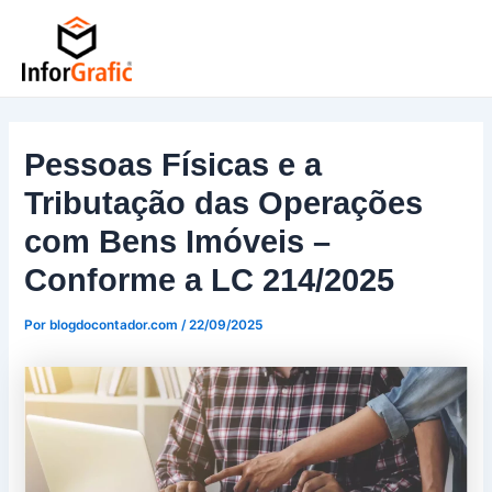
Ir
Post
para
navigation
o
conteúdo
Pessoas Físicas e a
Tributação das Operações
com Bens Imóveis –
Conforme a LC 214/2025
Por
blogdocontador.com
/
22/09/2025