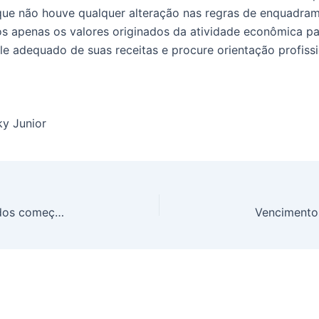
que não houve qualquer alteração nas regras de enquadram
s apenas os valores originados da atividade econômica pa
adequado de suas receitas e procure orientação profissi
ky Junior
Alterações no IRPF e na tributação de dividendos começam a valer a partir de 2026 (REFORMA TRIBUTÁRIA DO IMPOSTO DE RENDA)