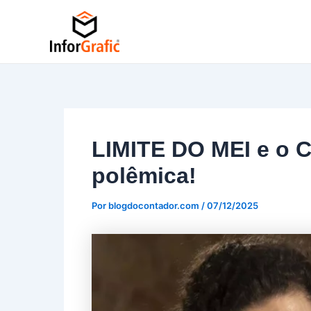
Ir
Post
para
navigation
o
conteúdo
LIMITE DO MEI e o C
polêmica!
Por
blogdocontador.com
/
07/12/2025